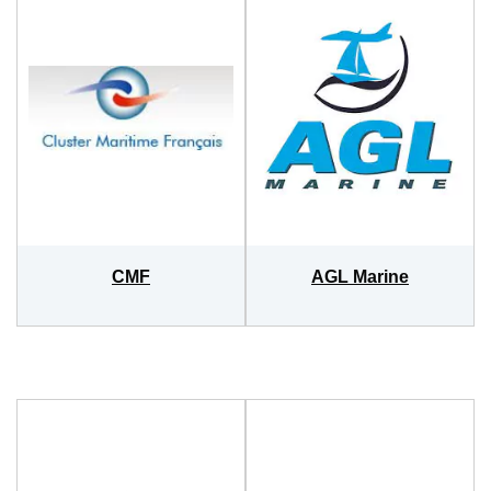
CMF
AGL Marin
e